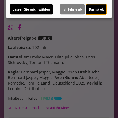
Lassen Sie mich wählen
Ich lehne ab
Das ist ok
Altersfreigabe:
Laufzeit:
ca. 102 min.
Darsteller:
Emilia Maier, Lilith Julie Johna, Loris
Sichrovsky, Tomomi Themann,
Regie:
Bernhard Jasper, Maggie Peren
Drehbuch:
Bernhard Jasper, Maggie Peren
Genre:
Abenteuer,
Komödie, Familie
Land:
Deutschland 2025
Verleih:
Leonine Distribution
Inhalte zum Teil von
© CINEPROG ...macht Lust auf Ihr Kino!