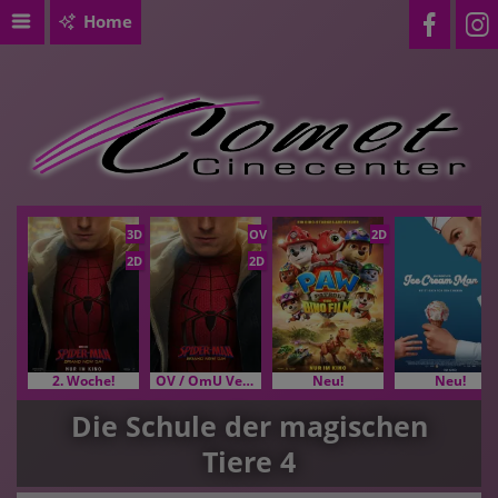
Home
3D
OV
2D
2D
2D
2. Woche!
OV / OmU Versionen
Neu!
Neu!
Die Schule der magischen
Tiere 4