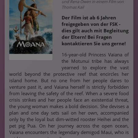
und Rena Owen in einem Film von
Thomas Kail
Der Film ist ab 6 Jahren
freigegeben von der FSK -
dies gilt auch mit Begleitung
der Eltern! Bei Fragen
kontaktieren Sie uns gerne!
16-year-old Princess Vaiana of
the Motunui tribe has always
yearned to explore the vast
world beyond the protective reef that encircles her
island home. But no one from her people dares to
venture past it, and Vaiana herself is strictly forbidden
from leaving the safety of the reef. When a severe food
crisis strikes and her people face an existential threat,
the young woman makes a bold decision. She devises a
plan and one day sets sail on her own, accompanied
only by the loyal but dim-witted rooster Heihei and the
pet pig Pua. On her journey across the open ocean,
Vaiana encounters the legendary demigod Maui, who is