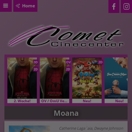
Home
3D
OV
2D
2D
2D
2. Woche!
OV / OmU Versionen
Neu!
Neu!
Moana
Catherine Laga´aia, Dwayne Johnson