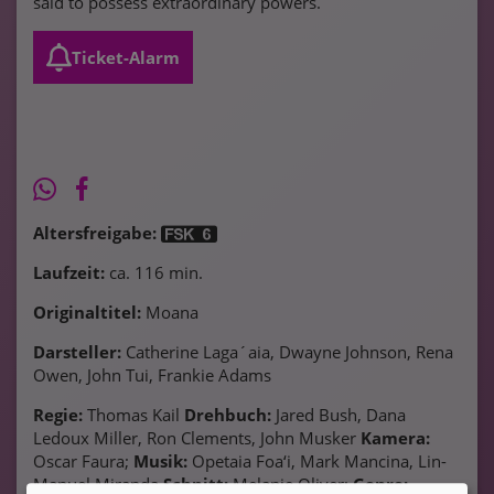
said to possess extraordinary powers.
Ticket-Alarm
Altersfreigabe:
Laufzeit:
ca. 116 min.
Originaltitel:
Moana
Darsteller:
Catherine Laga´aia, Dwayne Johnson, Rena
Owen, John Tui, Frankie Adams
Regie:
Thomas Kail
Drehbuch:
Jared Bush, Dana
Ledoux Miller, Ron Clements, John Musker
Kamera:
Oscar Faura;
Musik:
Opetaia Foa‘i, Mark Mancina, Lin-
Manuel Miranda
Schnitt:
Melanie Oliver;
Genre: