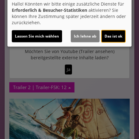
Familie, Fantasy, Komödie, Abenteuer
Land:
USA 2026
Hallo! Könnten wir bitte einige zusätzliche Dienste für
Erforderlich & Besucher-Statistiken
aktivieren? Sie
Verleih:
Walt Disney Int´l
können Ihre Zustimmung später jederzeit ändern oder
Inhalte zum Teil von
zurückziehen.
© CINEPROG ...macht Lust auf Ihr Kino!
Lassen Sie mich wählen
Ich lehne ab
Das ist ok
Möchten Sie von
Youtube (Trailer ansehen)
bereitgestellte externe Inhalte laden?
Ja
Trailer 2 | Trailer-FSK: 12