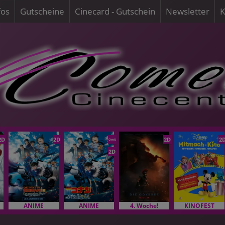
fos
Gutscheine
Cinecard - Gutschein
Newsletter
K
2D
2D
2D
2
OmU
2D
ANIME
ANIME
4. Woche!
KINOFEST