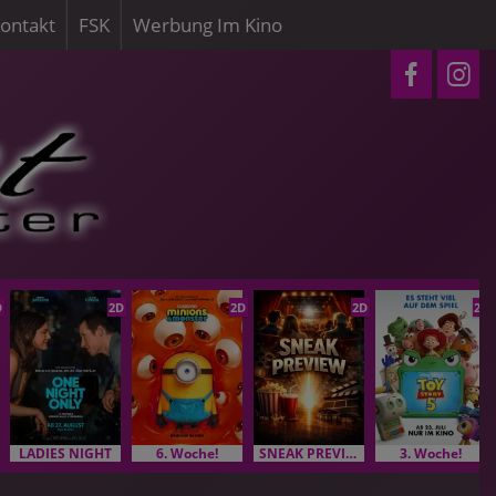
ontakt
FSK
Werbung Im Kino
D
2D
2D
2D
2D
LADIES NIGHT
6. Woche!
SNEAK PREVIEW
3. Woche!