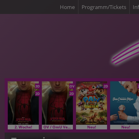
Home
Programm/Tickets
In
3D
OV
2D
2D
2D
2. Woche!
OV / OmU Versionen
Neu!
Neu!