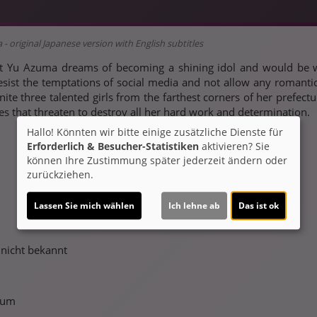
- original Japanese version with English subtitles
 Yu Azuma dreams of becoming a shining idol and would be willi
sist the temptations of social media and not allow any romantic
nite three talented girls from the farthest corners of her prefec
s that threaten to destroy all her hard work and determination.
Hallo! Könnten wir bitte einige zusätzliche Dienste für
Erforderlich & Besucher-Statistiken
aktivieren? Sie
können Ihre Zustimmung später jederzeit ändern oder
zurückziehen.
Lassen Sie mich wählen
Ich lehne ab
Das ist ok
nicht bekannt
ium