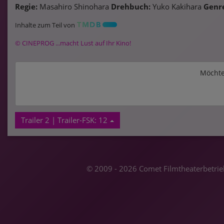
Regie:
Masahiro Shinohara
Drehbuch:
Yuko Kakihara
Genr
Inhalte zum Teil von
© CINEPROG ...macht Lust auf Ihr Kino!
Möchte
Trailer 2 | Trailer-FSK: 12
© 2009 - 2026 Comet Filmtheaterbetrieb