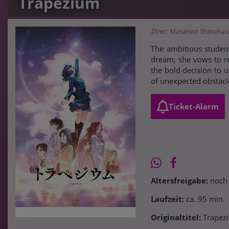
Trapezium
Direc: Masahiro Shinohara 
The ambitious student
dream, she vows to re
the bold decision to u
of unexpected obstacle
Ticket-Alarm
Altersfreigabe:
noch 
Laufzeit:
ca. 95 min.
Originaltitel:
Trapez