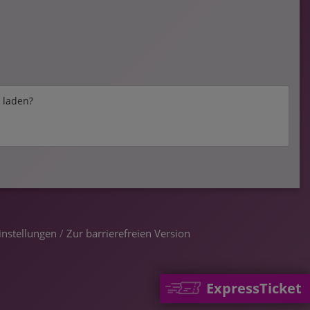
e laden?
instellungen
/
Zur barrierefreien Version
ExpressTicket