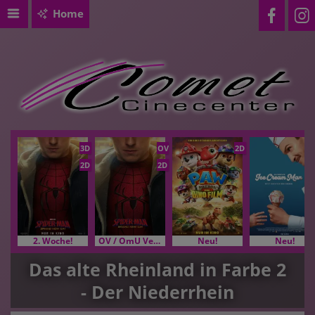
Home
3D
OV
2D
2D
2D
2. Woche!
OV / OmU Versionen
Neu!
Neu!
Das alte Rheinland in Farbe 2
- Der Niederrhein