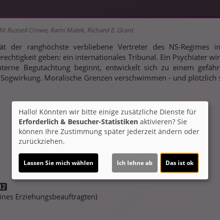
Mit Russell Crowe, Rami Malek, Richard E. Grant
ät der ranghöchste verbliebene Vertreter des NS-Regimes in 
rechtigkeit geben: ein internationales Tribunal. Ein Psychiater 
terne Begutachtung beginnt, entwickelt sich zu einem gefährl
e Sogwirkung. Moralische Grenzen verschwimmen - und plötzlich 
Hallo! Könnten wir bitte einige zusätzliche Dienste für
Erforderlich & Besucher-Statistiken
aktivieren? Sie
können Ihre Zustimmung später jederzeit ändern oder
zurückziehen.
Lassen Sie mich wählen
Ich lehne ab
Das ist ok
 eines Erziehungsbeauftragten)