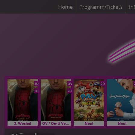
Home
Programm/Tickets
In
3D
OV
2D
2D
2D
2. Woche!
OV / OmU Versionen
Neu!
Neu!