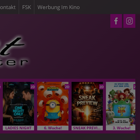
ontakt
FSK
Werbung Im Kino
D
2D
2D
2D
2D
LADIES NIGHT
6. Woche!
SNEAK PREVIEW
3. Woche!