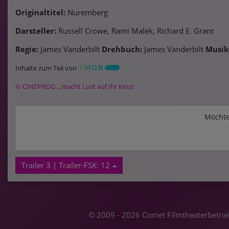
Originaltitel:
Nuremberg
Darsteller:
Russell Crowe, Rami Malek, Richard E. Grant
Regie:
James Vanderbilt
Drehbuch:
James Vanderbilt
Musik
Inhalte zum Teil von
© CINEPROG ...macht Lust auf Ihr Kino!
Möchte
Trailer 3 | Trailer-FSK: 12
© 2009 - 2026 Comet Filmtheaterbetrieb