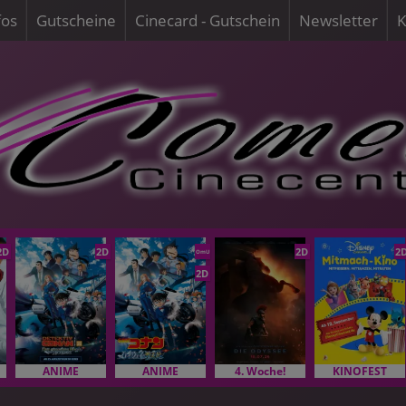
fos
Gutscheine
Cinecard - Gutschein
Newsletter
K
2D
2D
2D
2
OmU
2D
ANIME
ANIME
4. Woche!
KINOFEST