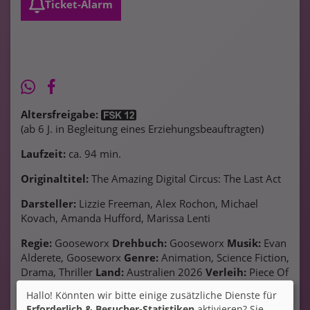
Ticket-Alarm
Altersfreigabe:
(ab 6 J. in Begleitung eines Erziehungsbeauftragten)
Laufzeit:
ca. 94 min.
Originaltitel:
The Amazing Digital Circus: The Last Act
Darsteller:
Lizzie Freeman, Alex Rochon, Michael
Kovach, Amanda Hufford, Marissa Lenti
Regie:
Gooseworx
Drehbuch:
Gooseworx
Musik:
Evan
Alderete, Gooseworx
Genre:
Animation, Science Fiction,
Drama, Thriller
Land:
Australien 2026
Verleih:
Piece Of
Magic Entertainment
Hallo! Könnten wir bitte einige zusätzliche Dienste für
Erforderlich & Besucher-Statistiken
aktivieren? Sie