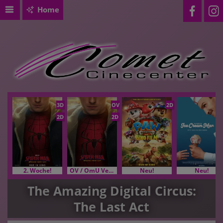
Home
3D
OV
2D
2D
2D
2. Woche!
OV / OmU Versionen
Neu!
Neu!
The Amazing Digital Circus:
The Last Act