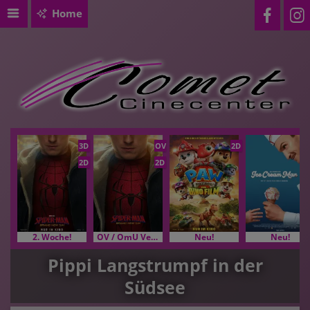
Home
3D
OV
2D
2D
2D
2. Woche!
OV / OmU Versionen
Neu!
Neu!
Pippi Langstrumpf in der
Südsee