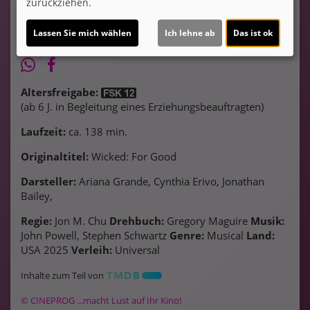
zurückziehen.
Lassen Sie mich wählen
Ich lehne ab
Das ist ok
Altersfreigabe:
(ab 6 J. in Begleitung eines Erziehungsbeauftragten)
Laufzeit:
ca. 138 min.
Originaltitel:
Wicked: For Good
Darsteller:
Ariana Grande, Cynthia Erivo, Jonathan
Bailey,
Regie:
Jon M. Chu
Drehbuch:
Gregory Maguire
Musik:
John Powell, Stephen Schwartz
Genre:
Musical
Land:
USA 2025
Verleih:
Universal
Inhalte zum Teil von
© CINEPROG ...macht Lust auf Ihr Kino!