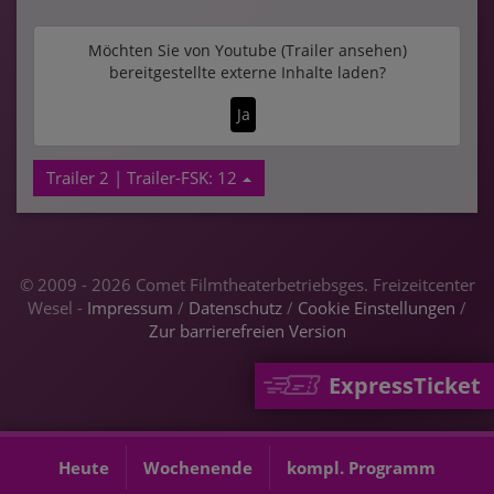
Möchten Sie von
Youtube (Trailer ansehen)
bereitgestellte externe Inhalte laden?
Ja
Trailer 2 | Trailer-FSK: 12
© 2009 - 2026 Comet Filmtheaterbetriebsges. Freizeitcenter
Wesel -
Impressum
/
Datenschutz
/
Cookie Einstellungen
/
Zur barrierefreien Version
ExpressTicket
Heute
Wochenende
kompl. Programm