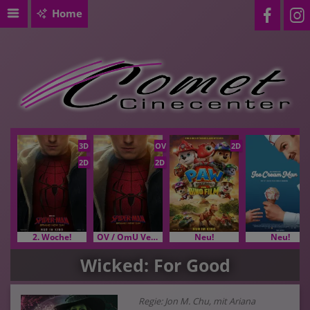
Home
3D
OV
2D
2D
2D
2. Woche!
OV / OmU Versionen
Neu!
Neu!
Wicked: For Good
Regie: Jon M. Chu, mit Ariana