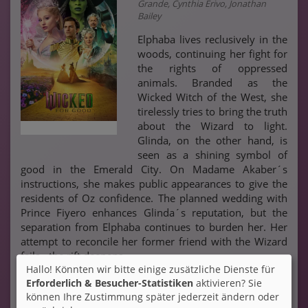
Grande, Cynthia Erivo, Jonathan
Bailey
Elphaba lives reclusively in the
woods, continuing her fight for
the rights of oppressed
animals. Branded as the
Wicked Witch of the West, she
tirelessly tries to bring the truth
about the Wizard to light.
Glinda, on the other hand, is
seen as a shining symbol of
good in the Emerald City. On Madame Akaber´s
instructions, she makes public appearances to give the
residents of Oz confidence. The planned wedding with
Prince Fiyero enhances Glinda´s reputation, but the
separation from Elphaba continues to burden her. Her
attempt to reconcile her former friend with the Wizard
fails - the rift deepens.
Hallo! Könnten wir bitte einige zusätzliche Dienste für
Erforderlich & Besucher-Statistiken
aktivieren? Sie
Ticket-Alarm
können Ihre Zustimmung später jederzeit ändern oder