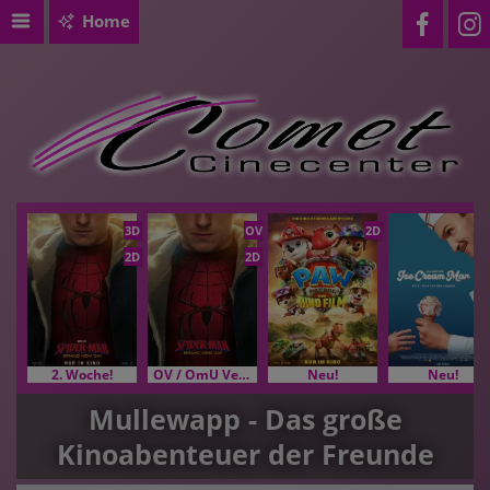
Home
3D
OV
2D
2D
2D
2. Woche!
OV / OmU Versionen
Neu!
Neu!
Mullewapp - Das große
Kinoabenteuer der Freunde