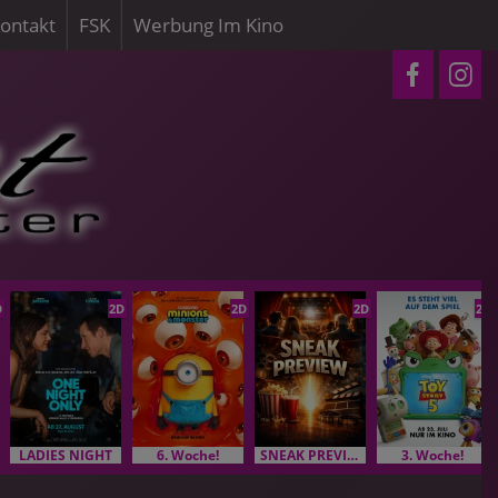
ontakt
FSK
Werbung Im Kino
D
2D
2D
2D
2D
LADIES NIGHT
6. Woche!
SNEAK PREVIEW
3. Woche!