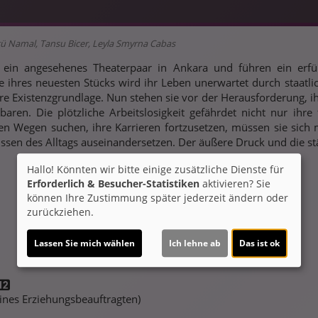
zgü Namal, Tansu Bicer, Leyla Smyrna Cabas
 ein angesehenes Theaterpaar in Ankara und führen ein erfül
e ihres neuesten Stücks wird ihr Leben unerwartet durch staatli
hre Existenzgrundlage. Nun stehen sie vor der Herausforderung,
aren. Die plötzliche Arbeitslosigkeit gefährdet nicht nur ihre
 Wegen suchen, ihre Karrieren fortzusetzen, müssen sie sich m
issen des Alltags auseinandersetzen. Der äußere Druck und die s
Hallo! Könnten wir bitte einige zusätzliche Dienste für
Erforderlich & Besucher-Statistiken
aktivieren? Sie
können Ihre Zustimmung später jederzeit ändern oder
zurückziehen.
Lassen Sie mich wählen
Ich lehne ab
Das ist ok
 eines Erziehungsbeauftragten)