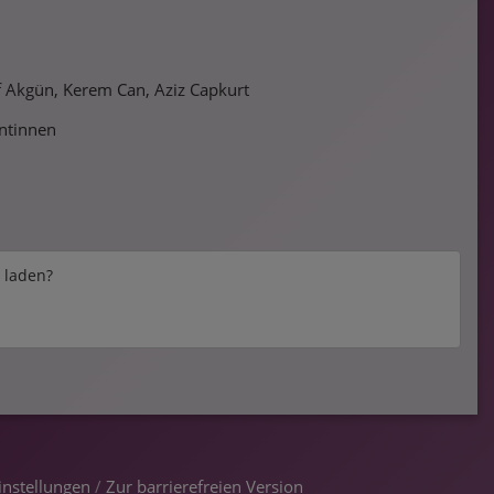
uf Akgün, Kerem Can, Aziz Capkurt
ntinnen
e laden?
instellungen
/
Zur barrierefreien Version