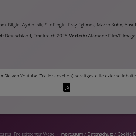
k Bilgin, Aydin Isik, Siir Eloglu, Eray Egilmez, Marco Kühn, Yus
d:
Deutschland, Frankreich 2025
Verleih:
Alamode Film/Filmage
n Sie von
Youtube (Trailer ansehen)
bereitgestellte externe Inhalt
Ja
sges. Freizeitcenter Wesel -
Impressum
/
Datenschutz
/
Cookie E