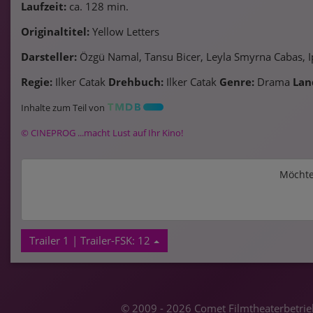
Laufzeit:
ca. 128 min.
Originaltitel:
Yellow Letters
Darsteller:
Özgü Namal, Tansu Bicer, Leyla Smyrna Cabas, Ipe
Regie:
Ilker Catak
Drehbuch:
Ilker Catak
Genre:
Drama
Lan
Inhalte zum Teil von
© CINEPROG ...macht Lust auf Ihr Kino!
Möchte
Trailer 1 | Trailer-FSK: 12
© 2009 - 2026 Comet Filmtheaterbetrieb