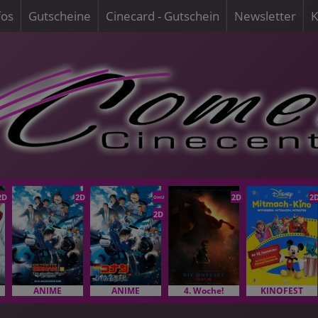
fos
Gutscheine
Cinecard - Gutschein
Newsletter
K
2D
2D
2D
2
OmU
2D
ANIME
ANIME
4. Woche!
KINOFEST