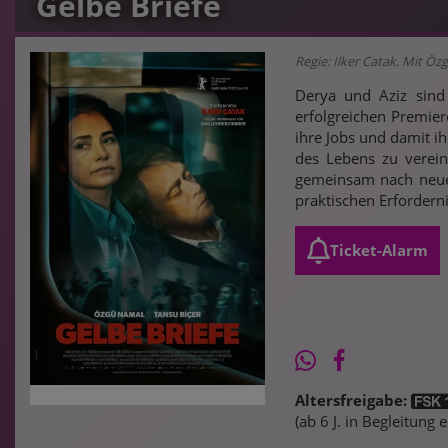
Gelbe Briefe
Regie: Ilker Catak. Mit Ö
Derya und Aziz sind
erfolgreichen Premier
ihre Jobs und damit i
des Lebens zu vereinb
gemeinsam nach neuen
praktischen Erfordern
Ticket-Alarm
Altersfreigabe:
(ab 6 J. in Begleitung