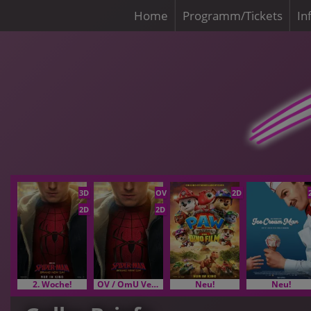
Home
Programm/Tickets
In
3D
OV
2D
2D
2D
2. Woche!
OV / OmU Versionen
Neu!
Neu!