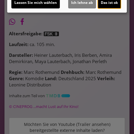
Lassen Sie mich wählen
Ich lehne ab
Das ist ok
Altersfreigabe:
Laufzeit:
ca. 105 min.
Darsteller:
Heiner Lauterbach, Iris Berben, Amira
Demirkiran, Maya Lauterbach, Jonathan Perleth
Regie:
Marc Rothemund
Drehbuch:
Marc Rothemund
Genre:
Komödie
Land:
Deutschland 2025
Verleih:
Leonine Distribution
Inhalte zum Teil von
© CINEPROG ...macht Lust auf Ihr Kino!
Möchten Sie von
Youtube (Trailer ansehen)
bereitgestellte externe Inhalte laden?