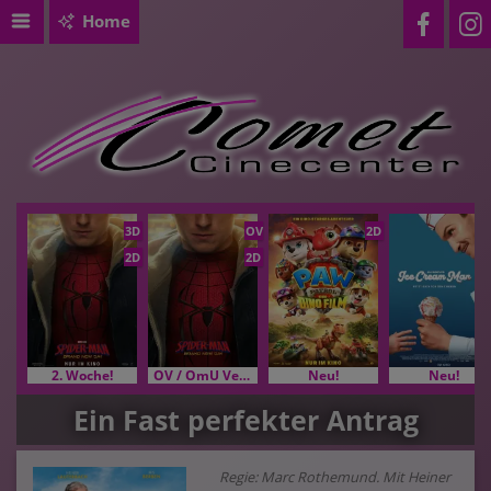
Home
3D
OV
2D
2D
2D
2. Woche!
OV / OmU Versionen
Neu!
Neu!
Ein Fast perfekter Antrag
Regie: Marc Rothemund. Mit Heiner