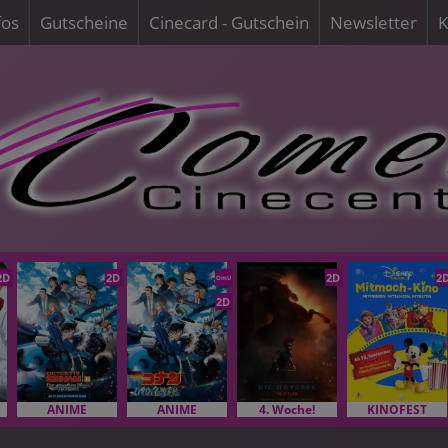
fos
Gutscheine
Cinecard - Gutschein
Newsletter
K
2D
2D
2D
2
OmU
2D
ANIME
ANIME
4. Woche!
KINOFEST