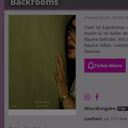
Backrooms
Chiwetel Ejiofor, Renate
Clark ist Eigentümer
macht er im Keller de
Räume befindet. Mit 
Räume lüften. Letzten
Raumes.
Ticket-Alarm
Altersfreigabe:
Laufzeit:
ca. 111 min