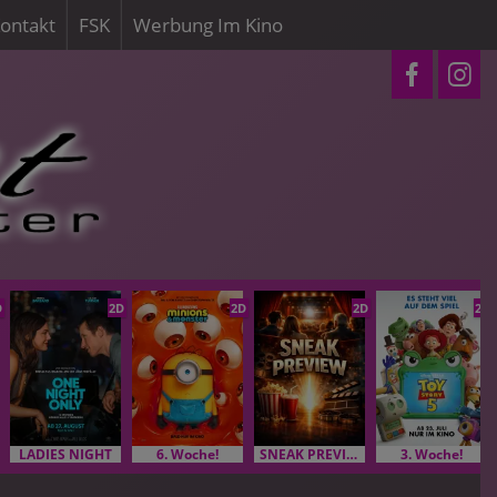
ontakt
FSK
Werbung Im Kino
D
2D
2D
2D
2D
LADIES NIGHT
6. Woche!
SNEAK PREVIEW
3. Woche!