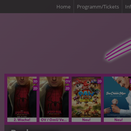
Home
Programm/Tickets
In
3D
OV
2D
2D
2D
2. Woche!
OV / OmU Versionen
Neu!
Neu!