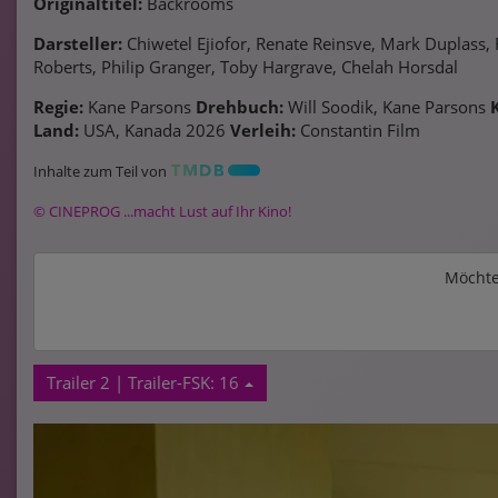
Originaltitel:
Backrooms
Darsteller:
Chiwetel Ejiofor, Renate Reinsve, Mark Duplass,
Roberts, Philip Granger, Toby Hargrave, Chelah Horsdal
Regie:
Kane Parsons
Drehbuch:
Will Soodik, Kane Parsons
Land:
USA, Kanada 2026
Verleih:
Constantin Film
Inhalte zum Teil von
© CINEPROG ...macht Lust auf Ihr Kino!
Möchte
Trailer 2 | Trailer-FSK: 16