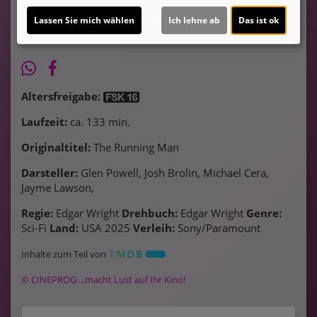
Lassen Sie mich wählen
Ich lehne ab
Das ist ok
Altersfreigabe:
Laufzeit:
ca. 133 min.
Originaltitel:
The Running Man
Darsteller:
Glen Powell, Josh Brolin, Michael Cera,
Jayme Lawson,
Regie:
Edgar Wright
Drehbuch:
Edgar Wright
Genre:
Sci-Fi
Land:
USA 2025
Verleih:
Sony/Paramount
Inhalte zum Teil von
© CINEPROG ...macht Lust auf Ihr Kino!