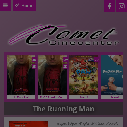
Home
3D
OV
2D
2D
2D
2. Woche!
OV / OmU Versionen
Neu!
Neu!
The Running Man
Regie: Edgar Wright. Mit Glen Powell,