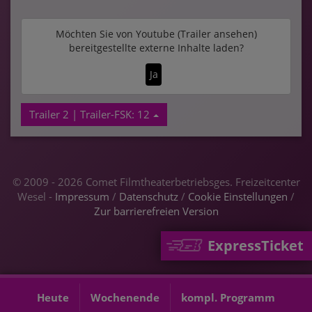
Möchten Sie von
Youtube (Trailer ansehen)
bereitgestellte externe Inhalte laden?
Ja
Trailer 2 | Trailer-FSK: 12
© 2009 - 2026 Comet Filmtheaterbetriebsges. Freizeitcenter
Wesel -
Impressum
/
Datenschutz
/
Cookie Einstellungen
/
Zur barrierefreien Version
ExpressTicket
Heute
Wochenende
kompl. Programm