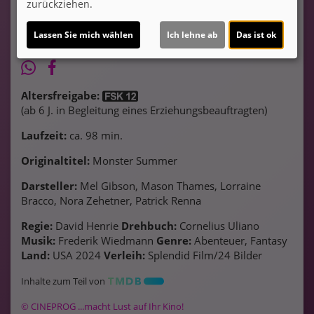
zurückziehen.
Lassen Sie mich wählen
Ich lehne ab
Das ist ok
Altersfreigabe:
(ab 6 J. in Begleitung eines Erziehungsbeauftragten)
Laufzeit:
ca. 98 min.
Originaltitel:
Monster Summer
Darsteller:
Mel Gibson, Mason Thames, Lorraine
Bracco, Nora Zehetner, Patrick Renna
Regie:
David Henrie
Drehbuch:
Cornelius Uliano
Musik:
Frederik Wiedmann
Genre:
Abenteuer, Fantasy
Land:
USA 2024
Verleih:
Splendid Film/24 Bilder
Inhalte zum Teil von
© CINEPROG ...macht Lust auf Ihr Kino!