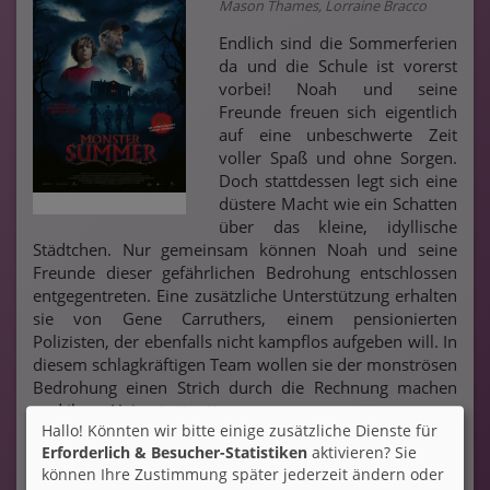
Mason Thames, Lorraine Bracco
Endlich sind die Sommerferien
da und die Schule ist vorerst
vorbei! Noah und seine
Freunde freuen sich eigentlich
auf eine unbeschwerte Zeit
voller Spaß und ohne Sorgen.
Doch stattdessen legt sich eine
düstere Macht wie ein Schatten
über das kleine, idyllische
Städtchen. Nur gemeinsam können Noah und seine
Freunde dieser gefährlichen Bedrohung entschlossen
entgegentreten. Eine zusätzliche Unterstützung erhalten
sie von Gene Carruthers, einem pensionierten
Polizisten, der ebenfalls nicht kampflos aufgeben will. In
diesem schlagkräftigen Team wollen sie der monströsen
Bedrohung einen Strich durch die Rechnung machen
und ihren Heimatort retten.
Hallo! Könnten wir bitte einige zusätzliche Dienste für
Erforderlich & Besucher-Statistiken
aktivieren? Sie
Ticket-Alarm
können Ihre Zustimmung später jederzeit ändern oder