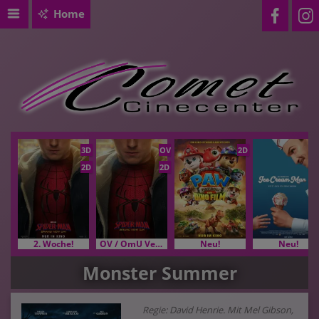
Home
3D
OV
2D
2D
2D
2. Woche!
OV / OmU Versionen
Neu!
Neu!
Monster Summer
Regie: David Henrie. Mit Mel Gibson,