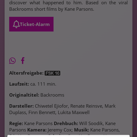
discover what happened to him. Based on the viral
Backrooms short films by Kane Parsons.
Ticket-Alarm
Altersfreigabe:
Laufzeit:
ca. 111 min.
Originaltitel:
Backrooms
Darsteller:
Chiwetel Ejiofor, Renate Reinsve, Mark
Duplass, Finn Bennett, Lukita Maxwell
Regie:
Kane Parsons
Drehbuch:
Will Soodik, Kane
Parsons
Kamera:
Jeremy Cox;
Musik:
Kane Parsons,
Edo Van Breemen
Schnitt:
Greg Ng;
Genre:
Horror,