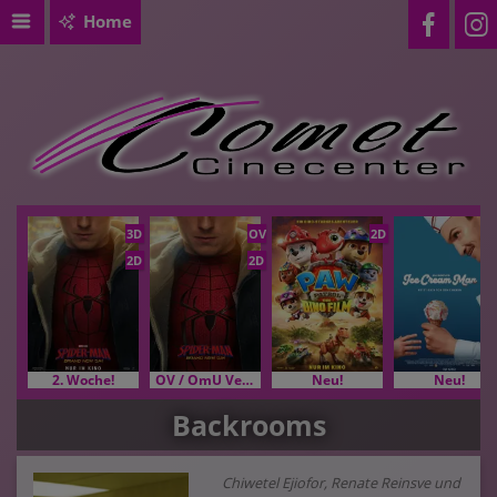
Home
3D
OV
2D
2D
2D
2. Woche!
OV / OmU Versionen
Neu!
Neu!
Backrooms
Chiwetel Ejiofor, Renate Reinsve und