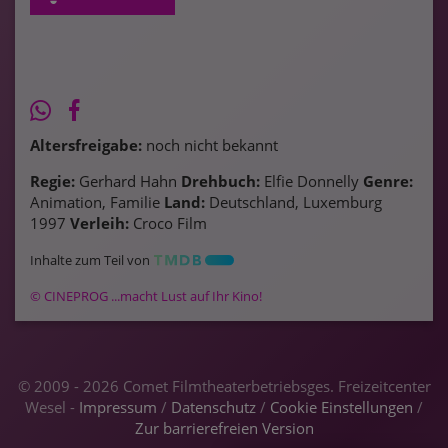
Altersfreigabe:
noch nicht bekannt
Regie:
Gerhard Hahn
Drehbuch:
Elfie Donnelly
Genre:
Animation, Familie
Land:
Deutschland, Luxemburg
1997
Verleih:
Croco Film
Inhalte zum Teil von
© CINEPROG ...macht Lust auf Ihr Kino!
© 2009 - 2026 Comet Filmtheaterbetriebsges. Freizeitcenter
Wesel -
Impressum
/
Datenschutz
/
Cookie Einstellungen
/
Zur barrierefreien Version