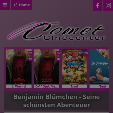
Home
3D
OV
2D
2D
2D
2. Woche!
OV / OmU Versionen
Neu!
Neu!
Benjamin Blümchen - Seine
schönsten Abenteuer